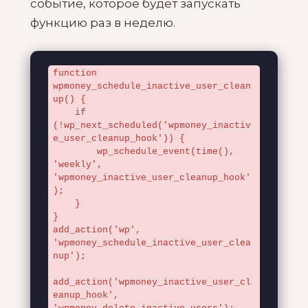
событие, которое будет запускать
функцию раз в неделю.
function 
wpmoney_schedule_inactive_user_clean
up() {

    if 
(!wp_next_scheduled('wpmoney_inactiv
e_user_cleanup_hook')) {

        wp_schedule_event(time(), 
'weekly', 
'wpmoney_inactive_user_cleanup_hook'
);

    }

}

add_action('wp', 
'wpmoney_schedule_inactive_user_clea
nup');

add_action('wpmoney_inactive_user_cl
eanup_hook', 