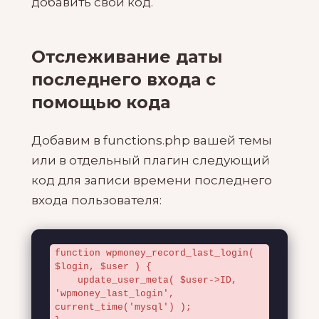
добавить свой код.
Отслеживание даты
последнего входа с
помощью кода
Добавим в functions.php вашей темы
или в отдельный плагин следующий
код для записи времени последнего
входа пользователя:
function wpmoney_record_last_login( 
$login, $user ) {

    update_user_meta( $user->ID, 
'wpmoney_last_login', 
current_time('mysql') );
