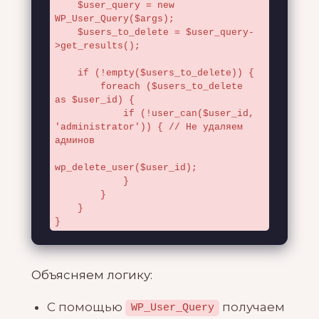
    $user_query = new 
WP_User_Query($args);

    $users_to_delete = $user_query-
>get_results();

    if (!empty($users_to_delete)) {

        foreach ($users_to_delete 
as $user_id) {

            if (!user_can($user_id, 
'administrator')) { // Не удаляем 
админов

wp_delete_user($user_id);

            }

        }

    }

}
Объясняем логику:
С помощью
получаем
WP_User_Query