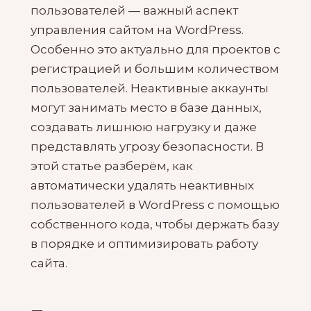
пользователей — важный аспект
управления сайтом на WordPress.
Особенно это актуально для проектов с
регистрацией и большим количеством
пользователей. Неактивные аккаунты
могут занимать место в базе данных,
создавать лишнюю нагрузку и даже
представлять угрозу безопасности. В
этой статье разберём, как
автоматически удалять неактивных
пользователей в WordPress с помощью
собственного кода, чтобы держать базу
в порядке и оптимизировать работу
сайта.