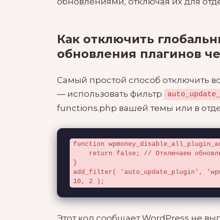
обновлениями, отключая их для отде
Как отключить глобальн
обновления плагинов ч
Самый простой способ отключить в
— использовать фильтр
auto_update
functions.php вашей темы или в отде
function wpmoney_disable_all_plugin_a
    return false; // Отключаем обновления для всех плагинов

}

add_filter( 'auto_update_plugin', 'wp
10, 2 );
Этот код сообщает WordPress не вы