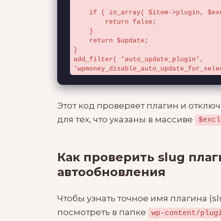
    if ( in_array( $item->plugin, $excluded_plugins ) ) {

        return false;

    }

    return $update;

}

add_filter( 'auto_update_plugin', 
'wpmoney_disable_auto_update_for_sele
Этот код проверяет плагин и отклю
для тех, что указаны в массиве
$excl
Как проверить slug пла
автообновления
Чтобы узнать точное имя плагина (s
посмотреть в папке
wp-content/plug