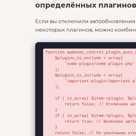
определённых плагинов
Если вы отключили автообновления 
некоторых плагинов, можно комбин
function wpmoney_control_plugin_auto_
    $plugins_to_exclude = array(

        'some-plugin/some-plugin.php'

    );

    $plugins_to_include = array(

        'important-plugin/important-plugin.php'

    );

    if ( in_array( $item->plugin, $plugins_to_exclude ) ) {

        return false; // Отключаем автообновления

    }

    if ( in_array( $item->plugin, $plugins_to_include ) ) {

        return true; // Включаем автообновления

    }

    return false; // По умолчанию отключаем
