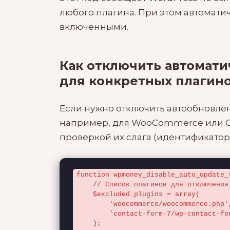
любого плагина. При этом автомати
включенными.
Как отключить автомати
для конкретных плагин
Если нужно отключить автообновлен
например, для WooCommerce или Co
проверкой их слага (идентификатор
function wpmoney_disable_auto_update_
    // Список плагинов для отключения автообновлений

    $excluded_plugins = array(

        'woocommerce/woocommerce.php',

        'contact-form-7/wp-contact-form-7.php'

    );
