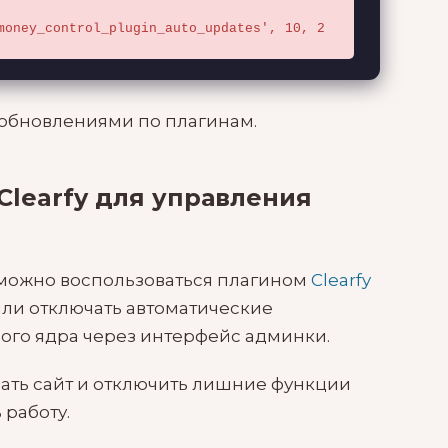
money_control_plugin_auto_updates', 10, 2 
ь обновлениями по плагинам.
Clearfy для управления
 можно воспользоваться плагином
Clearfy
 или отключать автоматические
мого ядра через интерфейс админки.
вать сайт и отключить лишние функции
 работу.