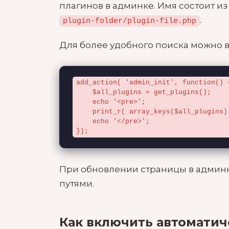
плагинов в админке. Имя состоит из
.
plugin-folder/plugin-file.php
Для более удобного поиска можно 
add_action( 'admin_init', function() {
    $all_plugins = get_plugins();

    echo '<pre>';

    print_r( array_keys($all_plugins) );

    echo '</pre>';

});
При обновлении страницы в админке
путями.
Как включить автоматич