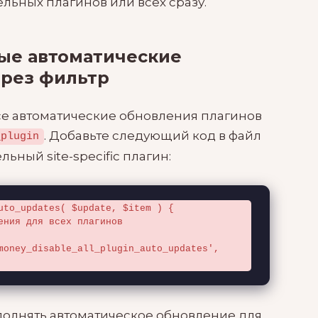
льных плагинов или всех сразу.
ые автоматические
ерез фильтр
се автоматические обновления плагинов
. Добавьте следующий код в файл
_plugin
льный site-specific плагин:
uto_updates( $update, $item ) {

money_disable_all_plugin_auto_updates', 
полнять автоматическое обновление для