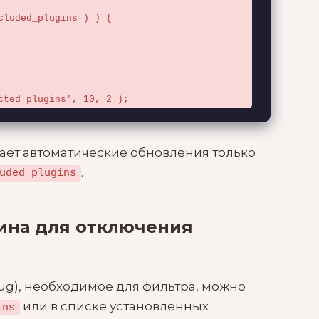
cted_plugins', 10, 2 );
чает автоматические обновления только
.
uded_plugins
гина для отключения
lug), необходимое для фильтра, можно
или в списке установленных
ins