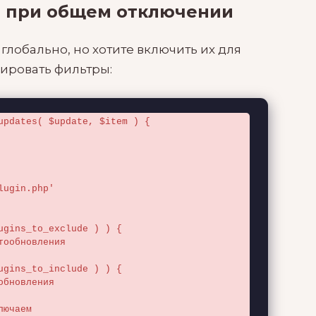
 при общем отключении
глобально, но хотите включить их для
ировать фильтры:
updates( $update, $item ) {
