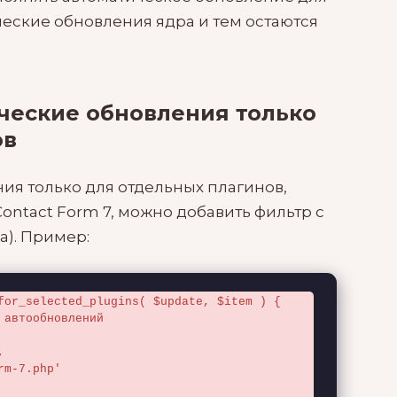
ческие обновления ядра и тем остаются
ческие обновления только
ов
ия только для отдельных плагинов,
ntact Form 7, можно добавить фильтр с
а). Пример:
for_selected_plugins( $update, $item ) {
