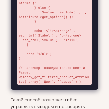
$terms );

        } else {

            $value = implode( ', ', 
$attribute->get_options() );

        }

        echo '<li><strong>' . 
esc_html( $label ) . ':</strong> ' 
. esc_html( $value ) . '</li>';

    }

    echo '</ul>';

}

// Например, выводим только Цвет и 
Размер

wpmoney_get_filtered_product_attribu
tes( array( 'Цвет', 'Размер' ) );
Такой способ позволяет гибко
управлять выводом и не засорять