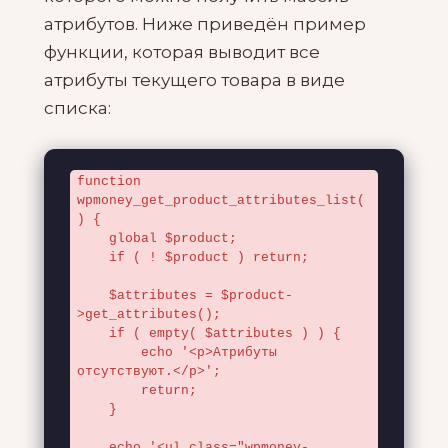
атрибутов. Ниже приведён пример
функции, которая выводит все
атрибуты текущего товара в виде
списка:
function 
wpmoney_get_product_attributes_list(
) {

    global $product;

    if ( ! $product ) return;

    $attributes = $product-
>get_attributes();

    if ( empty( $attributes ) ) {

        echo '<p>Атрибуты 
отсутствуют.</p>';

        return;

    }

    echo '<ul class="wpmoney-