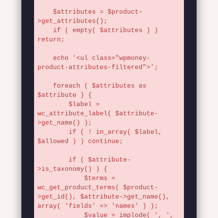
    $attributes = $product-
>get_attributes();

    if ( empty( $attributes ) ) 
return;

    echo '<ul class="wpmoney-
product-attributes-filtered">';

    foreach ( $attributes as 
$attribute ) {

        $label = 
wc_attribute_label( $attribute-
>get_name() );

        if ( ! in_array( $label, 
$allowed ) ) continue;

        if ( $attribute-
>is_taxonomy() ) {

            $terms = 
wc_get_product_terms( $product-
>get_id(), $attribute->get_name(), 
array( 'fields' => 'names' ) );

            $value = implode( ', ', 