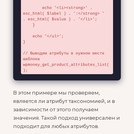
        echo '<li><strong>' . 
esc_html( $label ) . ':</strong> ' 
. esc_html( $value ) . '</li>';

    }

    echo '</ul>';

}

// Выводим атрибуты в нужном месте 
шаблона

wpmoney_get_product_attributes_list(
);
В этом примере мы проверяем,
является ли атрибут таксономией, и в
зависимости от этого получаем
значения. Такой подход универсален и
подходит для любых атрибутов.