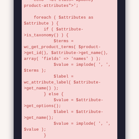
product-attributes">';

    foreach ( $attributes as 
$attribute ) {

        if ( $attribute-
>is_taxonomy() ) {

            $terms = 
wc_get_product_terms( $product-
>get_id(), $attribute->get_name(), 
array( 'fields' => 'names' ) );

            $value = implode( ', ', 
$terms );

            $label = 
wc_attribute_label( $attribute-
>get_name() );

        } else {

            $value = $attribute-
>get_options();

            $label = $attribute-
>get_name();

            $value = implode( ', ', 
$value );

        }
