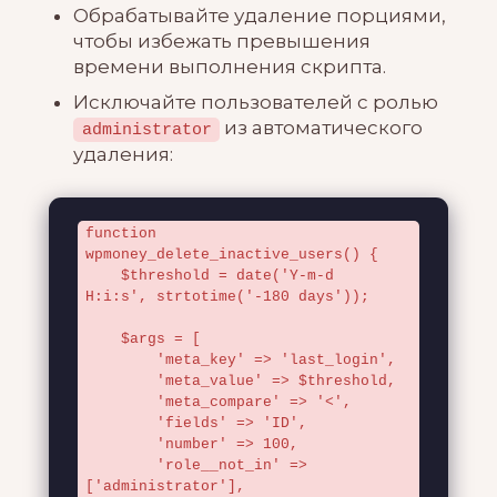
Обрабатывайте удаление порциями,
чтобы избежать превышения
времени выполнения скрипта.
Исключайте пользователей с ролью
из автоматического
administrator
удаления:
function 
wpmoney_delete_inactive_users() {

    $threshold = date('Y-m-d 
H:i:s', strtotime('-180 days'));

    $args = [

        'meta_key' => 'last_login',

        'meta_value' => $threshold,

        'meta_compare' => '<',

        'fields' => 'ID',

        'number' => 100,

        'role__not_in' => 
['administrator'],
