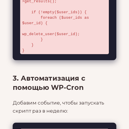
>get_results();

    if (!empty($user_ids)) {

        foreach ($user_ids as 
$user_id) {

wp_delete_user($user_id);

        }

    }

}
3. Автоматизация с
помощью WP-Cron
Добавим событие, чтобы запускать
скрипт раз в неделю: