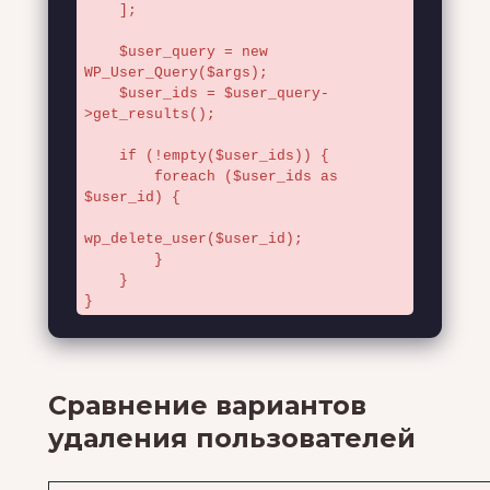
    ];

    $user_query = new 
WP_User_Query($args);

    $user_ids = $user_query-
>get_results();

    if (!empty($user_ids)) {

        foreach ($user_ids as 
$user_id) {

wp_delete_user($user_id);

        }

    }

}
Сравнение вариантов
удаления пользователей