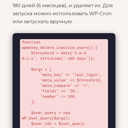
180 дней (6 месяцев), и удаляет их. Для
запуска можно использовать WP-Cron
или запускать вручную.
function 
wpmoney_delete_inactive_users() {

    $threshold = date('Y-m-d 
H:i:s', strtotime('-180 days'));

    $args = [

        'meta_key' => 'last_login',

        'meta_value' => $threshold,

        'meta_compare' => '<',

        'fields' => 'ID',

        'number' => 100,

    ];

    $user_query = new 
WP_User_Query($args);

    $user_ids = $user_query-