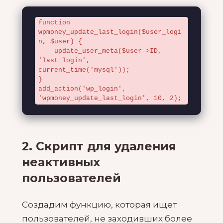
function 
wpmoney_update_last_login($user_logi
n, $user) {

    update_user_meta($user->ID, 
'last_login', 
current_time('mysql'));

}

add_action('wp_login', 
'wpmoney_update_last_login', 10, 2);
2. Скрипт для удаления
неактивных
пользователей
Создадим функцию, которая ищет
пользователей, не заходивших более