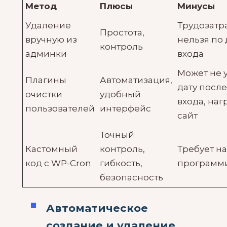
Метод
Плюсы
Минусы
Удаление
Трудозатр
Простота,
вручную из
нельзя по 
контроль
админки
входа
Может не 
Плагины
Автоматизация,
дату посл
очистки
удобный
входа, наг
пользователей
интерфейс
сайт
Точный
Кастомный
контроль,
Требует н
код с WP-Cron
гибкость,
программ
безопасность
Автоматическое
создание и удаление