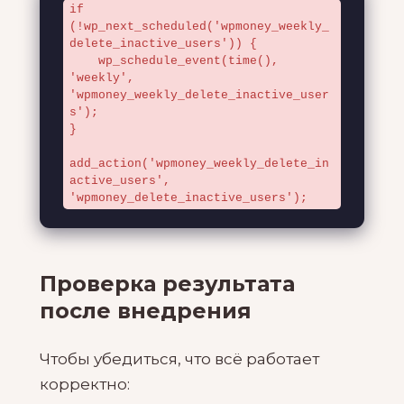
if 
(!wp_next_scheduled('wpmoney_weekly_
delete_inactive_users')) {

    wp_schedule_event(time(), 
'weekly', 
'wpmoney_weekly_delete_inactive_user
s');

}

add_action('wpmoney_weekly_delete_in
active_users', 
'wpmoney_delete_inactive_users');
Проверка результата
после внедрения
Чтобы убедиться, что всё работает
корректно: