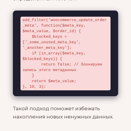
add_filter('woocommerce_update_order
_meta', function($meta_key, 
$meta_value, $order_id) {

    $blocked_keys = 
['_some_unused_meta_key', 
'_another_meta_key'];

    if (in_array($meta_key, 
$blocked_keys)) {

        return false; // блокируем 
запись этого метаданных

    }

    return $meta_value;

}, 10, 3);
Такой подход поможет избежать
накопления новых ненужных данных.