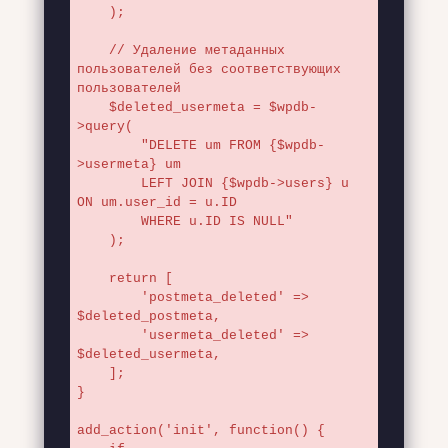
    );

    // Удаление метаданных 
пользователей без соответствующих 
пользователей

    $deleted_usermeta = $wpdb-
>query(

        "DELETE um FROM {$wpdb-
>usermeta} um

        LEFT JOIN {$wpdb->users} u 
ON um.user_id = u.ID

        WHERE u.ID IS NULL"

    );

    return [

        'postmeta_deleted' => 
$deleted_postmeta,

        'usermeta_deleted' => 
$deleted_usermeta,

    ];

}

add_action('init', function() {
