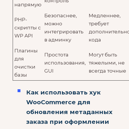
контроль
напрямую
Безопаснее,
Медленнее,
PHP-
можно
требует
скрипты с
интегрировать
дополнительн
WP API
в админку
кода
Плагины
Простота
Могут быть
для
использования,
тяжелыми, не
очистки
GUI
всегда точные
базы
Как использовать хук
WooCommerce для
обновления метаданных
заказа при оформлении