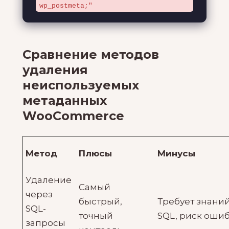
wp_postmeta;"
Сравнение методов
удаления
неиспользуемых
метаданных
WooCommerce
Метод
Плюсы
Минусы
Удаление
Самый
через
быстрый,
Требует знани
SQL-
точный
SQL, риск оши
запросы