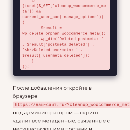
    if 
(isset($_GET['cleanup_woocommerce_me
ta']) && 
current_user_can('manage_options')) 
{

        $result = 
wp_delete_orphan_woocommerce_meta();

        wp_die('Deleted postmeta: ' 
. $result['postmeta_deleted'] . 
'<br>Deleted usermeta: ' . 
$result['usermeta_deleted']);

    }

});
После добавления откройте в
браузере
https://ваш-сайт.ru/?cleanup_woocommerce_met
под администратором — скрипт
удалит все метаданные, связанные с
несуществующими постами и