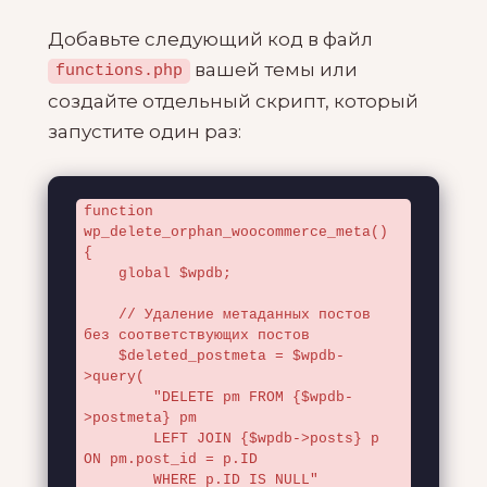
Добавьте следующий код в файл
вашей темы или
functions.php
создайте отдельный скрипт, который
запустите один раз:
function 
wp_delete_orphan_woocommerce_meta() 
{

    global $wpdb;

    // Удаление метаданных постов 
без соответствующих постов

    $deleted_postmeta = $wpdb-
>query(

        "DELETE pm FROM {$wpdb-
>postmeta} pm

        LEFT JOIN {$wpdb->posts} p 
ON pm.post_id = p.ID

        WHERE p.ID IS NULL"
