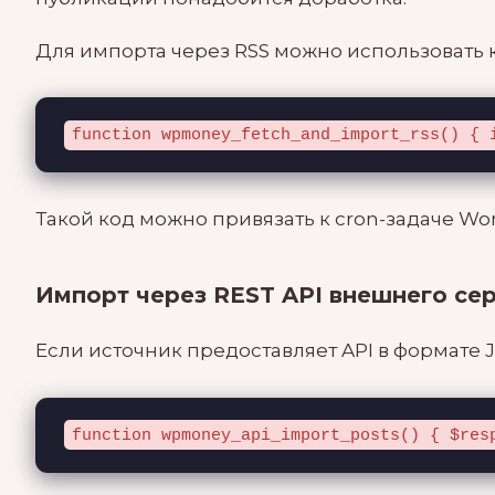
Для импорта через RSS можно использовать 
function wpmoney_fetch_and_import_rss() { 
Такой код можно привязать к cron-задаче Wo
Импорт через REST API внешнего се
Если источник предоставляет API в формате
function wpmoney_api_import_posts() { $res