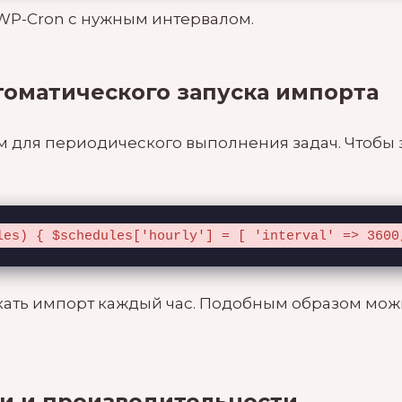
 WP-Cron с нужным интервалом.
томатического запуска импорта
 для периодического выполнения задач. Чтобы з
les) { $schedules['hourly'] = [ 'interval' => 3600
ускать импорт каждый час. Подобным образом мож
и и производительности