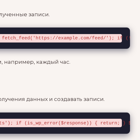
олученные записи.
 fetch_feed('https://example.com/feed/'); if (!is_
, например, каждый час.
олучения данных и создавать записи.
ts'); if (is_wp_error($response)) { return; } $bod