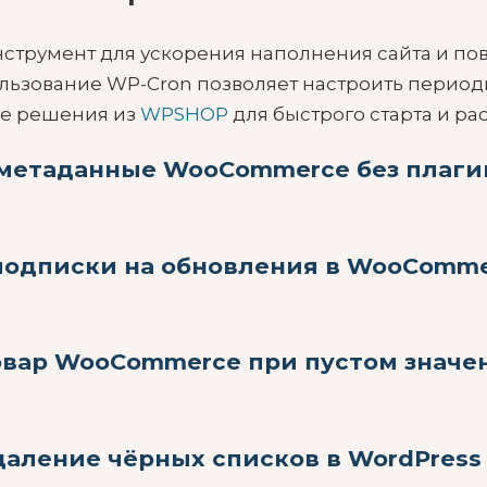
трумент для ускорения наполнения сайта и пов
пользование WP-Cron позволяет настроить период
ые решения из
WPSHOP
для быстрого старта и р
 метаданные WooCommerce без плаги
подписки на обновления в WooComme
овар WooCommerce при пустом значе
даление чёрных списков в WordPress