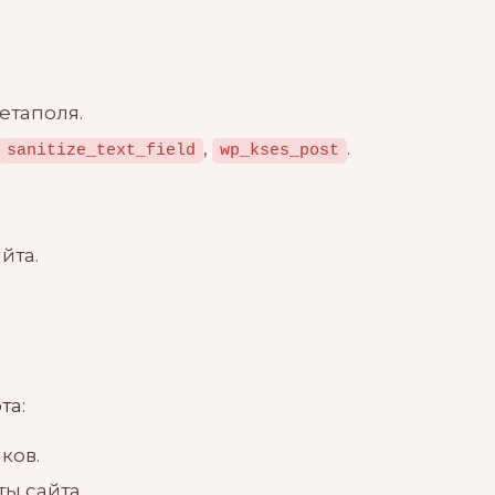
етаполя.
,
.
sanitize_text_field
wp_kses_post
йта.
та:
ков.
ы сайта.