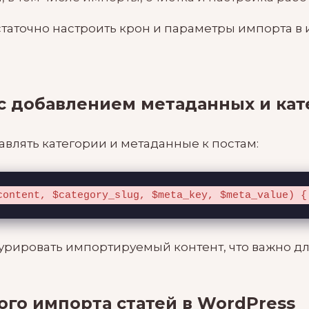
статочно настроить крон и параметры импорта в
 добавлением метаданных и кат
влять категории и метаданные к постам:
content, $category_slug, $meta_key, $meta_value) {
урировать импортируемый контент, что важно дл
го импорта статей в WordPress