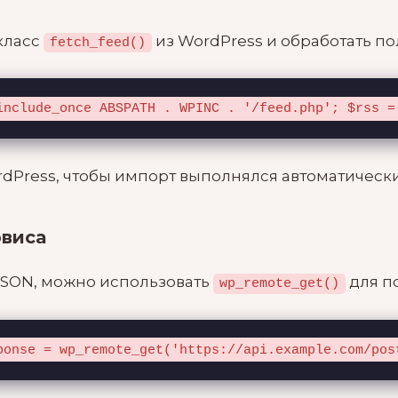
класс
из WordPress и обработать п
fetch_feed()
include_once ABSPATH . WPINC . '/feed.php'; $rss =
rdPress, чтобы импорт выполнялся автоматически
рвиса
 JSON, можно использовать
для п
wp_remote_get()
ponse = wp_remote_get('https://api.example.com/pos