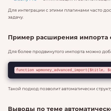
Для интеграции с этими плагинами часто до
задачу.
Пример расширения импорта с
Для более продвинутого импорта можно доба
function wpmoney_advanced_import($title, $
Такой подход позволит автоматически структ
Выводы по теме автоматическо