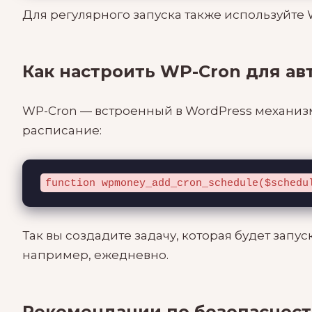
Для регулярного запуска также используйте
Как настроить WP-Cron для ав
WP-Cron — встроенный в WordPress механизм
расписание:
function wpmoney_add_cron_schedule($schedu
Так вы создадите задачу, которая будет зап
например, ежедневно.
Рекомендации по безопасност